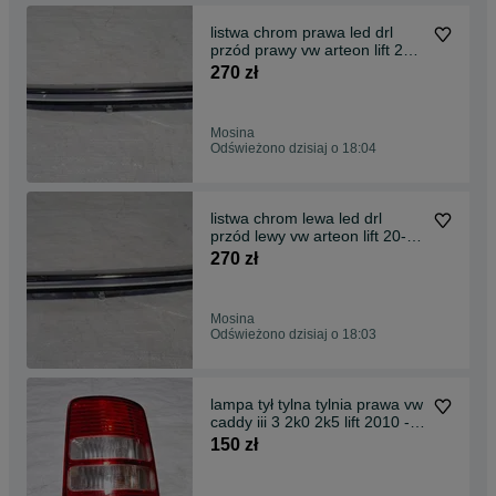
listwa chrom prawa led drl
przód prawy vw arteon lift 20-
24 3g8.941654
270 zł
Mosina
Odświeżono dzisiaj o 18:04
listwa chrom lewa led drl
przód lewy vw arteon lift 20-24
3g8.941.653
270 zł
Mosina
Odświeżono dzisiaj o 18:03
lampa tył tylna tylnia prawa vw
caddy iii 3 2k0 2k5 lift 2010 -
2015
150 zł