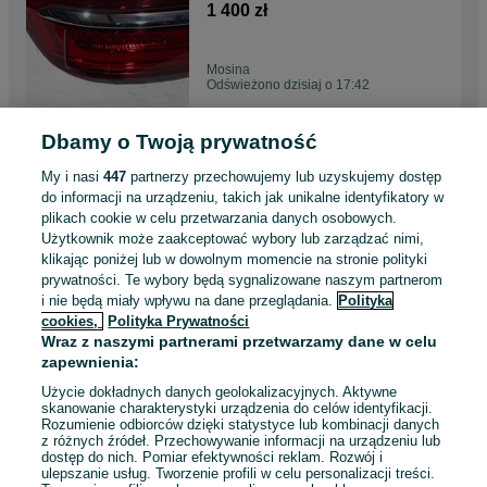
4n0.945.091b
1 400 zł
Mosina
Odświeżono dzisiaj o 17:42
Dbamy o Twoją prywatność
dodatkowa pompa wody audi
a6 c8 a7 ii 2 4k 4k0
My i nasi
447
partnerzy przechowujemy lub uzyskujemy dostęp
4k0.965567c
400 zł
do informacji na urządzeniu, takich jak unikalne identyfikatory w
plikach cookie w celu przetwarzania danych osobowych.
Użytkownik może zaakceptować wybory lub zarządzać nimi,
Mosina
klikając poniżej lub w dowolnym momencie na stronie polityki
Dzisiaj o 17:40
prywatności. Te wybory będą sygnalizowane naszym partnerom
i nie będą miały wpływu na dane przeglądania.
Polityka
cookies,
Polityka Prywatności
kierownica skórzana
Wraz z naszymi partnerami przetwarzamy dane w celu
multifunkcja audi a1 8x 8x0
zapewnienia:
2010 -2014 4g0,419091r
250 zł
Użycie dokładnych danych geolokalizacyjnych. Aktywne
skanowanie charakterystyki urządzenia do celów identyfikacji.
Rozumienie odbiorców dzięki statystyce lub kombinacji danych
Mosina
z różnych źródeł. Przechowywanie informacji na urządzeniu lub
Odświeżono dzisiaj o 17:39
dostęp do nich. Pomiar efektywności reklam. Rozwój i
ulepszanie usług. Tworzenie profili w celu personalizacji treści.