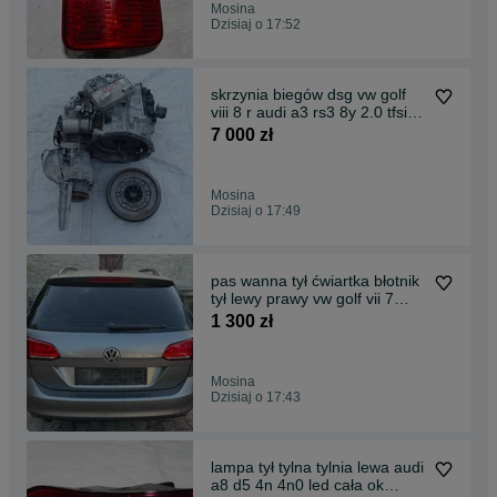
Mosina
Dzisiaj o 17:52
skrzynia biegów dsg vw golf
viii 8 r audi a3 rs3 8y 2.0 tfsi
4x4 uvf
7 000 zł
Mosina
Dzisiaj o 17:49
pas wanna tył ćwiartka błotnik
tył lewy prawy vw golf vii 7
kombi la7n
1 300 zł
Mosina
Dzisiaj o 17:43
lampa tył tylna tylnia lewa audi
a8 d5 4n 4n0 led cała ok