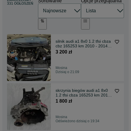
ZNALEŹLIŚMY
Sortowanie
Opcje przeglądania
331 OGŁOSZEŃ
silnik audi a1 8x0 1.2 tfsi cbza
cbz 165253 km 2010 - 2014
kompletny
3 200 zł
Mosina
Dzisiaj o 21:09
skrzynia biegów audi a1 8x0
1.2 tfsi cbza 165253 km 2010
- 2014 lgq
1 800 zł
Mosina
Odświeżono dzisiaj o 19:34