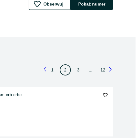
Obserwuj
Pokaż numer
1
2
3
...
12
0 km crb crbc