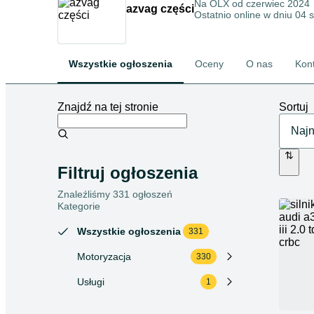
Na OLX od
czerwiec 2024
azvag części
Ostatnio online w dniu 04 
Wszystkie ogłoszenia
Oceny
O nas
Kon
Znajdź na tej stronie
Sortuj
Filtruj ogłoszenia
Znaleźliśmy 331 ogłoszeń
Kategorie
Wszystkie ogłoszenia
331
Motoryzacja
330
Usługi
1